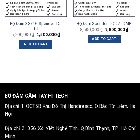
Bộ Đàm 3G/4G Spender TC-
Bộ Đàm Spender TC-275DMR
1H
8,500,000
₫
7,800,000
₫
5,200,000
₫
4,500,000
₫
ADD TO CART
ADD TO CART
BỘ ĐÀM CẦM TAY HI-TECH
Địa chỉ 1: OCT5B Khu Đô Thị Handiresco, Q.Bắc Từ Liêm, Hà
Nội
Địa chỉ 2: 356 Xô Viết Nghệ Tĩnh, Q.Bình Thạnh, TP. Hồ Chí
Minh