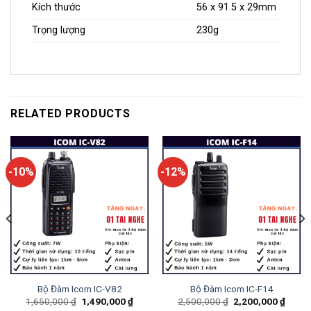
Kích thước
56 x 91.5 x 29mm
Trọng lượng
230g
RELATED PRODUCTS
-10%
-12%
Bộ Đàm Icom IC-V82
Bộ Đàm Icom IC-F14
1,650,000
₫
1,490,000
₫
2,500,000
₫
2,200,000
₫